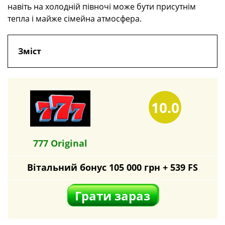
навіть на холодній півночі може бути присутнім
тепла і майже сімейна атмосфера.
Зміст
10.0
777 Original
Вітальний бонус 105 000 грн + 539 FS
Грати зараз