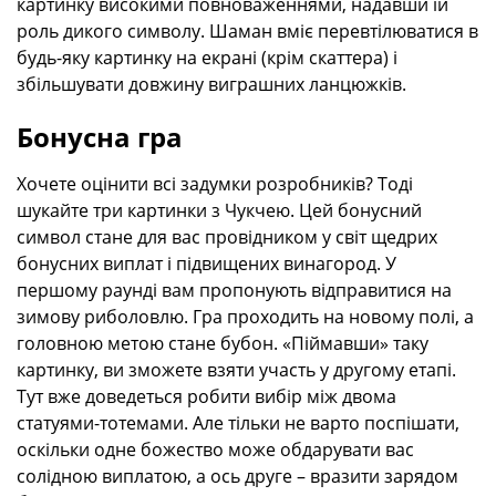
картинку високими повноваженнями, надавши їй
роль дикого символу. Шаман вміє перевтілюватися в
будь-яку картинку на екрані (крім скаттера) і
збільшувати довжину виграшних ланцюжків.
Бонусна гра
Хочете оцінити всі задумки розробників? Тоді
шукайте три картинки з Чукчею. Цей бонусний
символ стане для вас провідником у світ щедрих
бонусних виплат і підвищених винагород. У
першому раунді вам пропонують відправитися на
зимову риболовлю. Гра проходить на новому полі, а
головною метою стане бубон. «Піймавши» таку
картинку, ви зможете взяти участь у другому етапі.
Тут вже доведеться робити вибір між двома
статуями-тотемами. Але тільки не варто поспішати,
оскільки одне божество може обдарувати вас
солідною виплатою, а ось друге – вразити зарядом