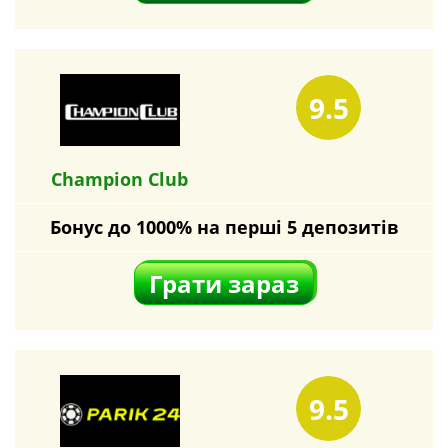
9.5
Champion Club
Бонус до 1000% на перші 5 депозитів
Грати зараз
9.5