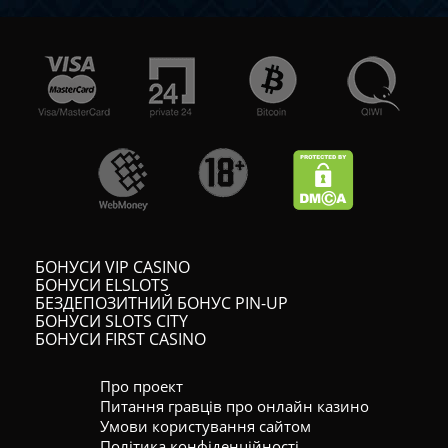
БОНУСИ VIP CASINO
БОНУСИ ELSLOTS
БЕЗДЕПОЗИТНИЙ БОНУС PIN-UP
БОНУСИ SLOTS CITY
БОНУСИ FIRST CASINO
Про проект
Питання гравців про онлайн казино
Умови користування сайтом
Політика конфіденційності