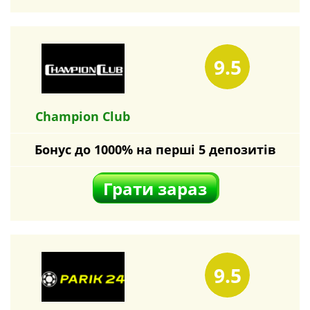
9.5
Champion Club
Бонус до 1000% на перші 5 депозитів
Грати зараз
9.5