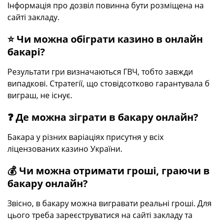
Інформація про дозвіл повинна бути розміщена на
сайті закладу.
⭐️ Чи можна обіграти казино в онлайн
бакарі?
Результати гри визначаються ГВЧ, тобто завжди
випадкові. Стратегії, що стовідсотково гарантувала б
виграш, не існує.
❓ Де можна зіграти в бакару онлайн?
Бакара у різних варіаціях присутня у всіх
ліцензованих казино України.
💰 Чи можна отримати гроші, граючи в
бакару онлайн?
Звісно, в бакару можна вигравати реальні гроші. Для
цього треба зареєструватися на сайті закладу та