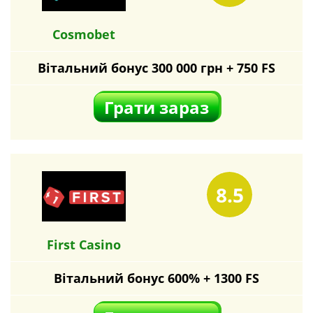
Cosmobet
Вітальний бонус 300 000 грн + 750 FS
Грати зараз
8.5
First Casino
Вітальний бонус 600% + 1300 FS