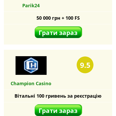
Parik24
50 000 грн + 100 FS
Грати зараз
9.5
Champion Casino
Вітальні 100 гривень за реєстрацію
Грати зараз