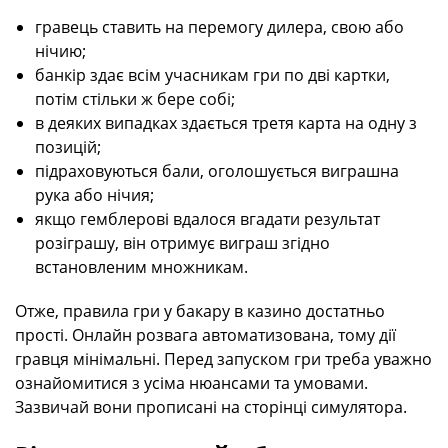
гравець ставить на перемогу дилера, свою або
нічию;
банкір здає всім учасникам гри по дві картки,
потім стільки ж бере собі;
в деяких випадках здається третя карта на одну з
позицій;
підраховуються бали, оголошується виграшна
рука або нічия;
якщо гемблерові вдалося вгадати результат
розіграшу, він отримує виграш згідно
встановленим множникам.
Отже, правила гри у бакару в казино достатньо
прості. Онлайн розвага автоматизована, тому дії
гравця мінімальні. Перед запуском гри треба уважно
ознайомитися з усіма нюансами та умовами.
Зазвичай вони прописані на сторінці симулятора.