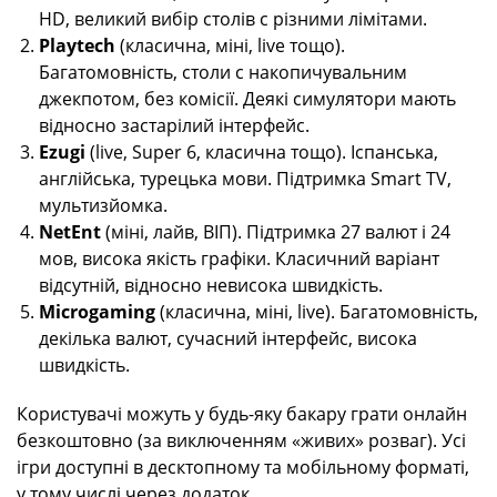
HD, великий вибір столів с різними лімітами.
Playtech
(класична, міні, live тощо).
Багатомовність, столи с накопичувальним
джекпотом, без комісії. Деякі симулятори мають
відносно застарілий інтерфейс.
Ezugi
(live, Super 6, класична тощо). Іспанська,
англійська, турецька мови. Підтримка Smart TV,
мультизйомка.
NetEnt
(міні, лайв, ВІП). Підтримка 27 валют і 24
мов, висока якість графіки. Класичний варіант
відсутній, відносно невисока швидкість.
Microgaming
(класична, міні, live). Багатомовність,
декілька валют, сучасний інтерфейс, висока
швидкість.
Користувачі можуть у будь-яку бакару грати онлайн
безкоштовно (за виключенням «живих» розваг). Усі
ігри доступні в десктопному та мобільному форматі,
у тому числі через додаток.