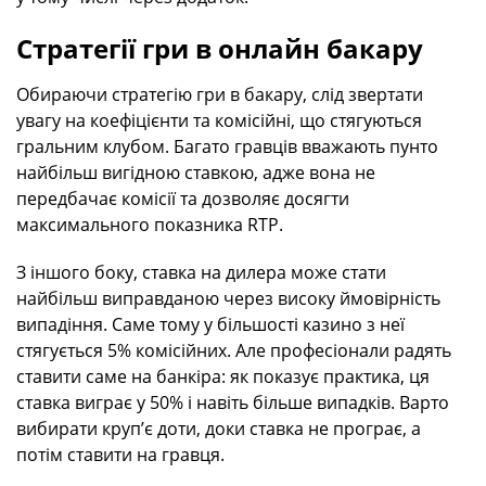
Стратегії гри в онлайн бакару
Обираючи стратегію гри в бакару, слід звертати
увагу на коефіцієнти та комісійні, що стягуються
гральним клубом. Багато гравців вважають пунто
найбільш вигідною ставкою, адже вона не
передбачає комісії та дозволяє досягти
максимального показника RTP.
З іншого боку, ставка на дилера може стати
найбільш виправданою через високу ймовірність
випадіння. Саме тому у більшості казино з неї
стягується 5% комісійних. Але професіонали радять
ставити саме на банкіра: як показує практика, ця
ставка виграє у 50% і навіть більше випадків. Варто
вибирати круп’є доти, доки ставка не програє, а
потім ставити на гравця.