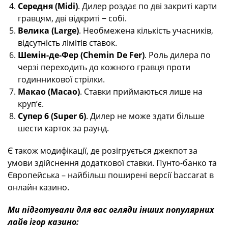
Середня (Midi)
. Дилер роздає по дві закриті карти
гравцям, дві відкриті − собі.
Велика (Large)
. Необмежена кількість учасників,
відсутність лімітів ставок.
Шемін-де-Фер (Chemin De Fer)
. Роль дилера по
черзі переходить до кожного гравця проти
годинникової стрілки.
Макао (Macao)
. Ставки приймаються лише на
круп’є.
Супер 6 (Super 6)
. Дилер не може здати більше
шести карток за раунд.
Є також модифікації, де розігрується джекпот за
умови здійснення додаткової ставки. Пунто-банко та
Європейська – найбільш поширені версії baccarat в
онлайн казино.
Ми підготували для вас огляди інших популярних
лайв ігор казино: