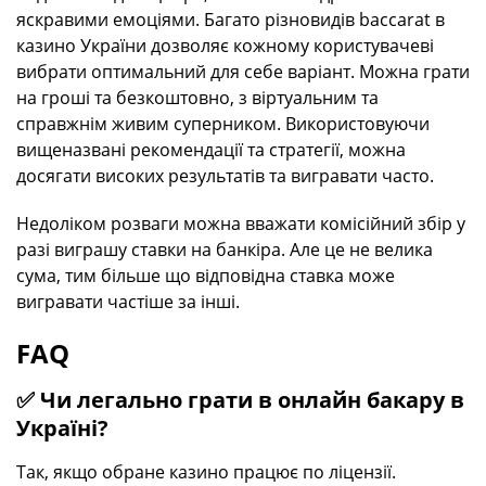
яскравими емоціями. Багато різновидів baccarat в
казино України дозволяє кожному користувачеві
вибрати оптимальний для себе варіант. Можна грати
на гроші та безкоштовно, з віртуальним та
справжнім живим суперником. Використовуючи
вищеназвані рекомендації та стратегії, можна
досягати високих результатів та вигравати часто.
Недоліком розваги можна вважати комісійний збір у
разі виграшу ставки на банкіра. Але це не велика
сума, тим більше що відповідна ставка може
вигравати частіше за інші.
FAQ
✅ Чи легально грати в онлайн бакару в
Україні?
Так, якщо обране казино працює по ліцензії.