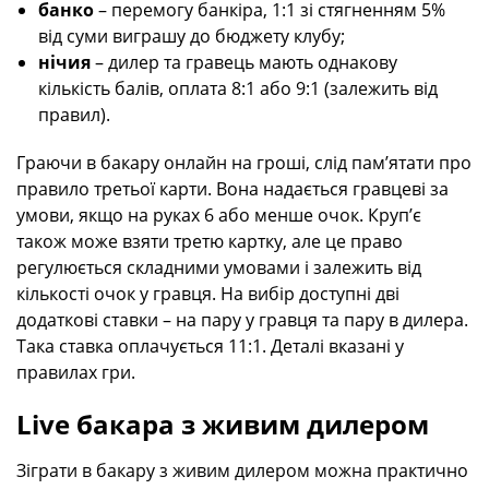
банко
– перемогу банкіра, 1:1 зі стягненням 5%
від суми виграшу до бюджету клубу;
нічия
– дилер та гравець мають однакову
кількість балів, оплата 8:1 або 9:1 (залежить від
правил).
Граючи в бакару онлайн на гроші, слід пам’ятати про
правило третьої карти. Вона надається гравцеві за
умови, якщо на руках 6 або менше очок. Круп’є
також може взяти третю картку, але це право
регулюється складними умовами і залежить від
кількості очок у гравця. На вибір доступні дві
додаткові ставки – на пару у гравця та пару в дилера.
Така ставка оплачується 11:1. Деталі вказані у
правилах гри.
Live бакара з живим дилером
Зіграти в бакару з живим дилером можна практично