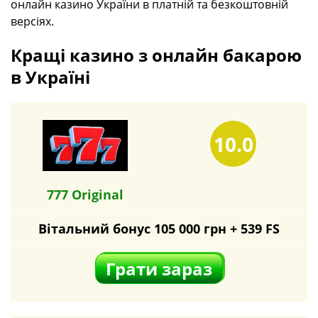
онлайн казино України в платній та безкоштовній
версіях.
Кращі казино з онлайн бакарою
в Україні
10.0
777 Original
Вітальний бонус 105 000 грн + 539 FS
Грати зараз