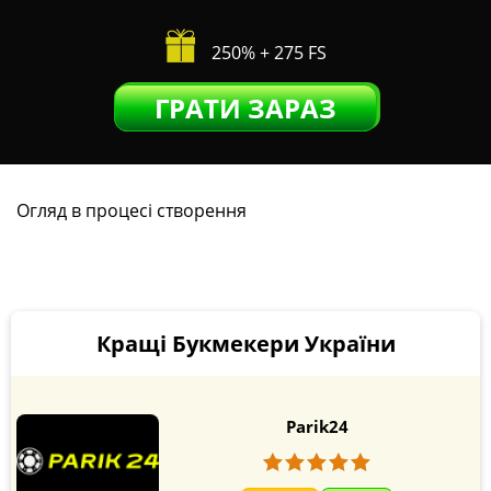
250% + 275 FS
ГРАТИ ЗАРАЗ
Огляд в процесі створення
Кращі Букмекери України
Parik24