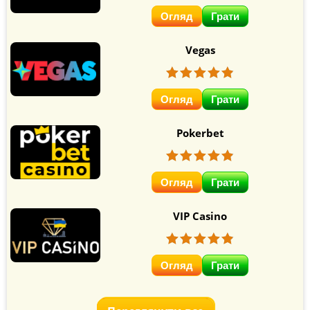
Огляд
Грати
Vegas
Огляд
Грати
Pokerbet
Огляд
Грати
VIP Casino
Огляд
Грати