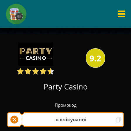
9.2
Party Casino
Промокод
в очікуванні