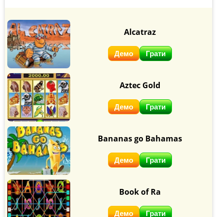
Alcatraz
Демо
Грати
Aztec Gold
Демо
Грати
Bananas go Bahamas
Демо
Грати
Book of Ra
Демо
Грати