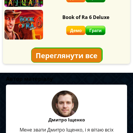
Book of Ra 6 Deluxe
Демо
Грати
Переглянути все
Автор матеріалу
Дмитро Іщенко
Мене звати Дмитро Іщенко, і я вітаю всіх