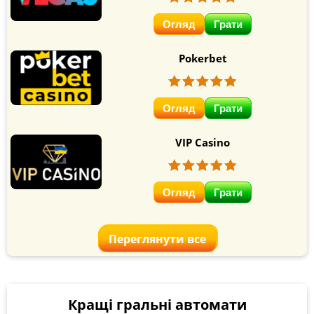
Огляд
Грати
Pokerbet
Огляд
Грати
VIP Casino
Огляд
Грати
Переглянути все
Кращі гральні автомати