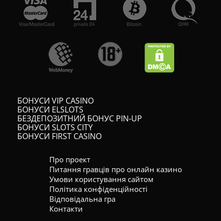
БОНУСИ VIP CASINO
БОНУСИ ELSLOTS
БЕЗДЕПОЗИТНИЙ БОНУС PIN-UP
БОНУСИ SLOTS CITY
БОНУСИ FIRST CASINO
Про проект
Питання гравців про онлайн казино
Умови користування сайтом
Політика конфіденційності
Відповідальна гра
Контакти