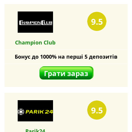
9.5
Champion Club
Бонус до 1000% на перші 5 депозитів
Грати зараз
9.5
Parik24