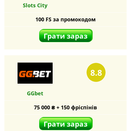
Slots City
100 FS за промокодом
Грати зараз
8.8
GGbet
75 000 ₴ + 150 фріспінів
Грати зараз