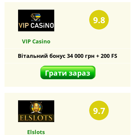
9.8
VIP Casino
Вітальний бонус 34 000 грн + 200 FS
Грати зараз
9.7
Elslots