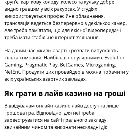
круп’є, карткову колоду, колесо та кульку добре
видно гравцям у всіх ракурсах. У студіях
використовується професійне обладнання,
трансляція ведеться безперервно з декількох камер.
Але треба пам’ятати, що для якісної відеопередачі
треба мати стабільне інтернет-з’єднання.
На даний час «живі» азартні розваги випускають
кілька компаній. Найбільш популярними є Evolution
Gaming, Pragmatic Play, BetGames, Microgaming,
NetEnt. Продукти цих провайдерів можна побачити у
всіх українських азартних закладах.
Як грати в лайв казино на гроші
Відвідувачам онлайн казино лайв доступна лише
грошова гра. Відповідно, для неї треба
зареєструватися на сайті грального закладу
звичайним чином та виконати нескладні дії: