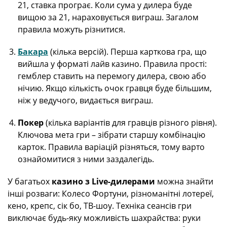
21, ставка програє. Коли сума у дилера буде
вищою за 21, нараховується виграш. Загалом
правила можуть різнитися.
Бакара
(кілька версій). Перша карткова гра, що
вийшла у форматі лайв казино. Правила прості:
гемблер ставить на перемогу дилера, свою або
нічию. Якщо кількість очок гравця буде більшим,
ніж у ведучого, видається виграш.
Покер
(кілька варіантів для гравців різного рівня).
Ключова мета гри – зібрати старшу комбінацію
карток. Правила варіацій різняться, тому варто
ознайомитися з ними заздалегідь.
У багатьох
кaзинo з Live-дилepaми
можна знайти
інші розваги: Колесо Фортуни, різноманітні лотереї,
кено, крепс, сік бо, ТВ-шоу. Техніка сеансів гри
виключає будь-яку можливість шахрайства: руки