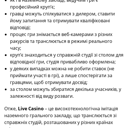
як і в наземному закладі, ведучим гри є
професійний круп’є;
гравці можуть спілкуватися з дилером, ставити
йому запитання та отримувати кваліфіковані
відповіді;
процес гри знімається веб-камерами з різних
ракурсів та транслюється в режимі реального
часу;
круп’є знаходиться у справжній студії зі столом для
відповідної гри, студія привабливо оформлена;
у деяких випадках можна не робити ставок (не
приймати участі в грі), а лише спостерігати за
гравцями, щоб отримувати досвід;
за столом можуть збиратися декілька учасників, у
залежності від виду розваги.
Отже,
Live Casino
– це високотехнологічна імітація
наземного грального закладу, що транслюється зі
справжніх студій, розташованих у різних країнах