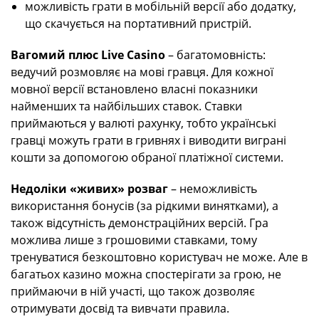
можливість грати в мобільній версії або додатку,
що скачується на портативний пристрій.
Вагомий плюс Live Casino
– багатомовність:
ведучий розмовляє на мові гравця. Для кожної
мовної версії встановлено власні показники
найменших та найбільших ставок. Ставки
приймаються у валюті рахунку, тобто українські
гравці можуть грати в гривнях і виводити виграні
кошти за допомогою обраної платіжної системи.
Недоліки «живих» розваг
– неможливість
використання бонусів (за рідкими винятками), а
також відсутність демонстраційних версій. Гра
можлива лише з грошовими ставками, тому
тренуватися безкоштовно користувач не може. Але в
багатьох казино можна спостерігати за грою, не
приймаючи в ній участі, що також дозволяє
отримувати досвід та вивчати правила.