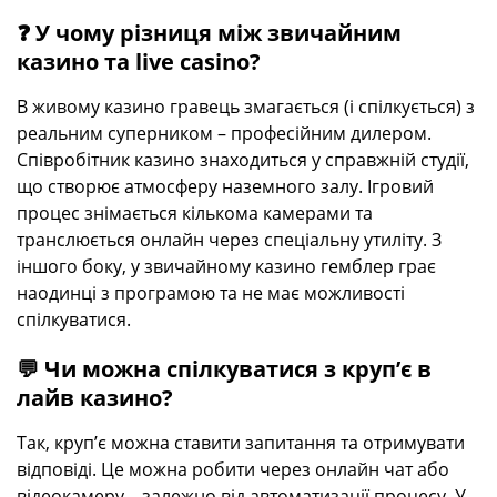
❓ У чому різниця між звичайним
казино та live casino?
В живому казино гравець змагається (і спілкується) з
реальним суперником – професійним дилером.
Співробітник казино знаходиться у справжній студії,
що створює атмосферу наземного залу. Ігровий
процес знімається кількома камерами та
транслюється онлайн через спеціальну утиліту. З
іншого боку, у звичайному казино гемблер грає
наодинці з програмою та не має можливості
спілкуватися.
💬 Чи можна спілкуватися з круп’є в
лайв казино?
Так, круп’є можна ставити запитання та отримувати
відповіді. Це можна робити через онлайн чат або
відеокамеру – залежно від автоматизації процесу. У