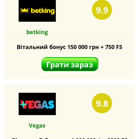
9.9
betking
Вітальний бонус 150 000 грн + 750 FS
Грати зараз
9.8
Vegas