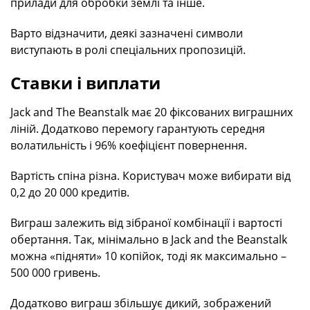
прилади для обробки землі та інше.
Варто відзначити, деякі зазначені символи
виступають в ролі спеціальних пропозицій.
Ставки і виплати
Jack and The Beanstalk має 20 фіксованих виграшних
ліній. Додатково перемогу гарантують середня
волатильність і 96% коефіцієнт повернення.
Вартість спіна різна. Користувач може вибирати від
0,2 до 20 000 кредитів.
Виграш залежить від зібраної комбінації і вартості
обертання. Так, мінімально в Jack and the Beanstalk
можна «підняти» 10 копійок, тоді як максимально –
500 000 гривень.
Додатково виграш збільшує дикий, зображений