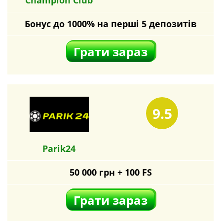
Champion Club
Бонус до 1000% на перші 5 депозитів
Грати зараз
9.5
Parik24
50 000 грн + 100 FS
Грати зараз